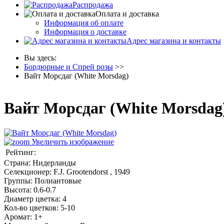
Распродажа
Оплата и доставка
Информация об оплате
Информация о доставке
Адрес магазина и контакты
Вы здесь:
Бордюрные и Спрей розы
>>
Вайт Морсдаг (White Morsdag)
Вайт Морсдаг (White Morsdag
Увеличить изображение
Рейтинг:
Страна
:
Нидерланды
Селекционер
:
F.J. Grootendorst , 1949
Группы
:
Полиантовые
Высота
:
0.6-0.7
Диаметр цветка
:
4
Кол-во цветков
:
5-10
Аромат
:
1+