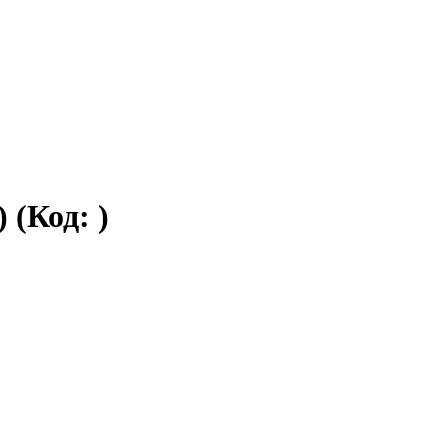
)
(Код:
)