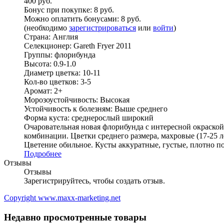
400 руб.
Бонус при покупке:
8 руб.
Можно оплатить бонусами:
8 руб.
(необходимо
зарегистрироваться
или
войти
)
Страна:
Англия
Селекционер:
Gareth Fryer 2011
Группы:
флорибунда
Высота:
0.9-1.0
Диаметр цветка:
10-11
Кол-во цветков:
3-5
Аромат:
2+
Морозоустойчивость:
Высокая
Устойчивость к болезням:
Выше среднего
Форма куста:
среднерослый широкий
Очаровательная новая флорибунда с интересной окраско
комбинации. Цветки среднего размера, махровые (17-25 
Цветение обильное. Кусты аккуратные, густые, плотно п
Подробнее
Отзывы
Отзывы
Зарегистрируйтесь, чтобы создать отзыв.
Copyright www.maxx-marketing.net
Недавно просмотренные товары