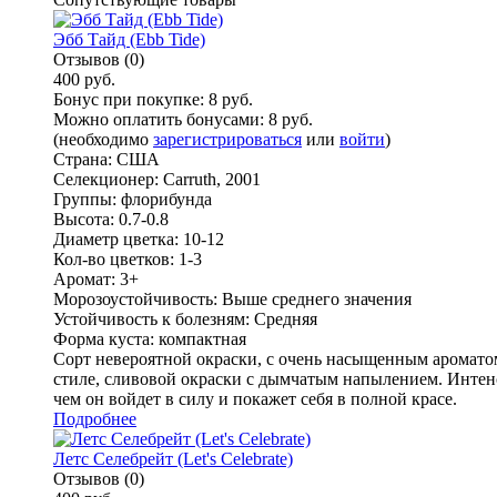
Эбб Тайд (Ebb Tide)
Отзывов (0)
400 руб.
Бонус при покупке:
8 руб.
Можно оплатить бонусами:
8 руб.
(необходимо
зарегистрироваться
или
войти
)
Страна:
США
Селекционер:
Carruth, 2001
Группы:
флорибунда
Высота:
0.7-0.8
Диаметр цветка:
10-12
Кол-во цветков:
1-3
Аромат:
3+
Морозоустойчивость:
Выше среднего значения
Устойчивость к болезням:
Средняя
Форма куста:
компактная
Сорт невероятной окраски, с очень насыщенным аромато
стиле, сливовой окраски с дымчатым напылением. Интенс
чем он войдет в силу и покажет себя в полной красе.
Подробнее
Летс Селебрейт (Let's Celebrate)
Отзывов (0)