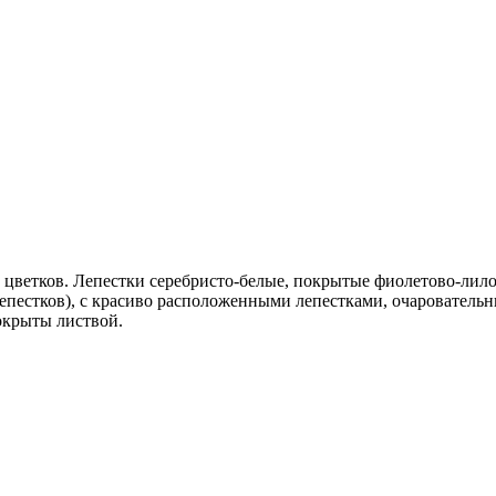
й цветков. Лепестки серебристо-белые, покрытые фиолетово-ли
лепестков), с красиво расположенными лепестками, очаровательн
окрыты листвой.