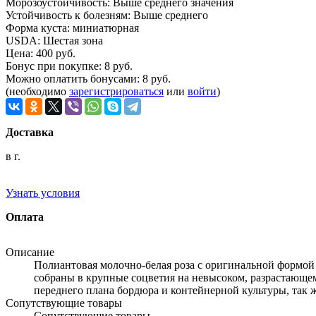
Морозоустойчивость
:
Выше среднего значения
Устойчивость к болезням
:
Выше среднего
Форма куста
:
миниатюрная
USDA
:
Шестая зона
Цена:
400 руб.
Бонус при покупке:
8 руб.
Можно оплатить бонусами:
8 руб.
(необходимо
зарегистрироваться
или
войти
)
Доставка
в г.
Узнать условия
Оплата
Описание
Полиантовая молочно-белая роза с оригинальной формой
собраны в крупные соцветия на невысоком, разрастающемс
переднего плана бордюра и контейнерной культуры, так 
Сопутствующие товары
Сопутствующие товары