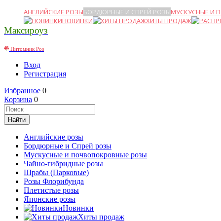
АНГЛИЙСКИЕ РОЗЫ
БОРДЮРНЫЕ И СПРЕЙ РОЗЫ
МУСКУСНЫЕ И 
НОВИНКИ
ХИТЫ ПРОДАЖ
Максироуз
Питомник Роз
Вход
Регистрация
Избранное
0
Корзина
0
Английские розы
Бордюрные и Спрей розы
Мускусные и почвопокровные розы
Чайно-гибридные розы
Шрабы (Парковые)
Розы Флорибунда
Плетистые розы
Японские розы
Новинки
Хиты продаж