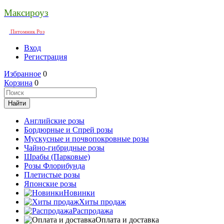
Максироуз
Питомник Роз
Вход
Регистрация
Избранное
0
Корзина
0
Английские розы
Бордюрные и Спрей розы
Мускусные и почвопокровные розы
Чайно-гибридные розы
Шрабы (Парковые)
Розы Флорибунда
Плетистые розы
Японские розы
Новинки
Хиты продаж
Распродажа
Оплата и доставка