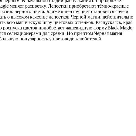
я чёрным. В начальной стадии распускания он продолжает
magic меняет расцветку. Лепестки приобретают тёмно-красные
ллюзию чёрного цвета. Ближе к центру цвет становится ярче и
ать о высоком качестве лепестков Черной магии, действительно
 всю магическую игру цветовых оттенков. Распускаясь, края
го роспуска цветок приобретает чашевидную форму.Black Magic
ся селекционерами для срезки. Но при этом Чёрная магия
 большую популярность у цветоводов-любителей.